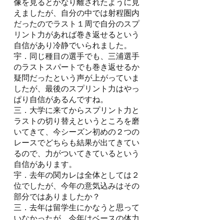
像を見るとかなり離されたように見
えましたが、自分の中では射程圏内
だったのでラスト１周で自分のスプ
リント力があれば巻き返せるという
自信があり冷静でいられました。
宇．同じ種目の選手でも、三浦選手
のラストスパートでも巻き返せるか
疑問だったという声が上がっていま
したが、最後のスプリント力はやっ
ぱり自信があるんですね。
三．大学に来てからスプリント力と
ラストの切り替えというところを磨
いてきて、今シーズン初めの２つの
レースでどちらも結果が出てきてい
るので、力がついてきているという
自信があります。
宇．去年の関カレは全体としては２
位でしたが、今年の意気込みはその
部分ではありましたか？
三．去年は留学生にかなうと思って
いなかったが、今年はベースの体力