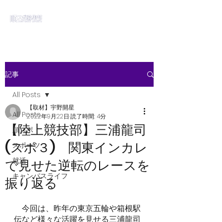
記事
All Posts
【取材】宇野開星
All Posts
2022年9月22日
読了時間: 4分
【陸上競技部】三浦龍司
順スポ
(スポ３) 関東インカレ
スポーツ
就活
で見せた逆転のレースを
キャンパスライフ
振り返る
　今回は、昨年の東京五輪や箱根駅
伝など様々な活躍を見せる三浦龍司